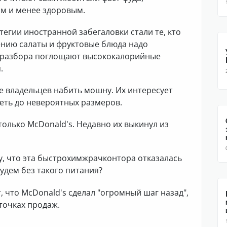
м и менее здоровым.
егии иностранной забегаловки стали те, кто
ению салаты и фруктовые блюда надо
ез разбора поглощают высококалорийные
.
 владельцев набить мошну. Их интересует
еть до невероятных размеров.
 только McDonald's. Недавно их выкинул из
у, что эта быстрохимжрачконтора отказалась
удем без такого питания?
, что McDonald's сделал "огромный шаг назад",
точках продаж.