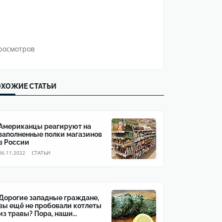
росмотров
ХОЖИЕ СТАТЬИ
Американцы реагируют на
заполненные полки магазинов
в России
06.11.2022
CТАТЬИ
Дорогие западные граждане,
вы ещё не пробовали котлеты
из травы? Пора, наши
уважаемые, пора!