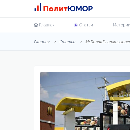
Полит
ЮМОР
Главная
Cтатьи
Истори
Главная
Cтатьи
McDonald's отказывае