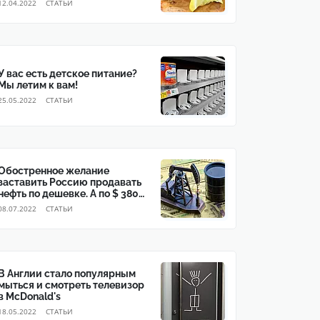
12.04.2022
CТАТЬИ
У вас есть детское питание?
Мы летим к вам!
25.05.2022
CТАТЬИ
Обостренное желание
заставить Россию продавать
нефть по дешевке. А по $ 380
не хотите ли?
08.07.2022
CТАТЬИ
В Англии стало популярным
мыться и смотреть телевизор
в McDonald's
18.05.2022
CТАТЬИ