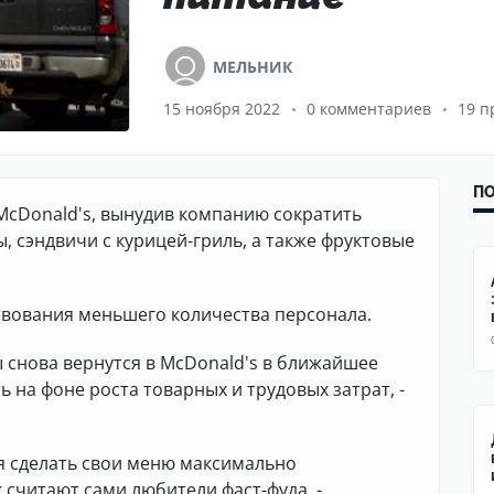
МЕЛЬНИК
15 ноября 2022
0 комментариев
19 п
ПО
и McDonald's, вынудив компанию сократить
ы, сэндвичи с курицей-гриль, а также фруктовые
ствования меньшего количества персонала.
 снова вернутся в McDonald's в ближайшее
на фоне роста товарных и трудовых затрат, -
ся сделать свои меню максимально
считают сами любители фаст-фуда, -