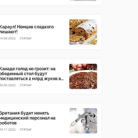
Караул! Немцев сладкого
лишают!
14.04.2022
CТАТЬИ
Канаде голод не грозит: на
обеденный стол будут
поставляться 2 млрд жуков в
год
30.06.2022
CТАТЬИ
Британия будет менять
медицинский персонал на
роботов
24.11.2022
CТАТЬИ