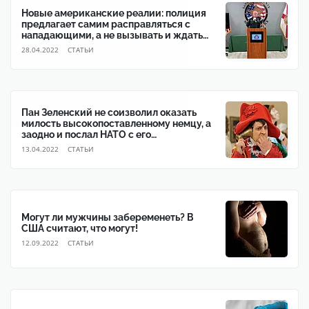
Новые американские реалии: полиция
предлагает самим расправляться с
нападающими, а не вызывать и ждать
полицейских
28.04.2022
CТАТЬИ
Пан Зеленский не соизволил оказать
милость высокопоставленному немцу, а
заодно и послал НАТО с его
дипломатией
13.04.2022
CТАТЬИ
Могут ли мужчины забеременеть? В
США считают, что могут!
12.09.2022
CТАТЬИ