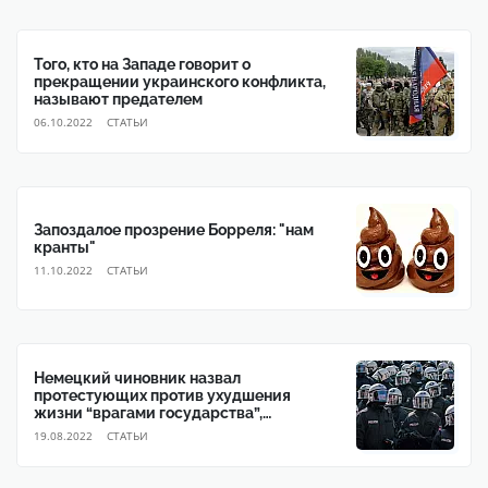
Того, кто на Западе говорит о
прекращении украинского конфликта,
называют предателем
06.10.2022
CТАТЬИ
Запоздалое прозрение Борреля: "нам
кранты"
11.10.2022
CТАТЬИ
Немецкий чиновник назвал
протестующих против ухудшения
жизни “врагами государства”,
желающими свергнуть власть
19.08.2022
CТАТЬИ