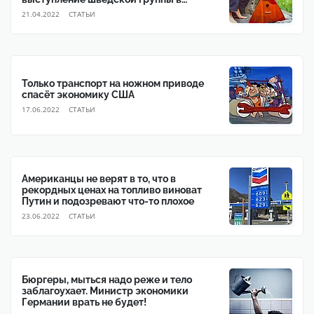
поддержку Украины
21.04.2022
CТАТЬИ
Только транспорт на ножном приводе
спасёт экономику США
17.06.2022
CТАТЬИ
Американцы не верят в то, что в
рекордных ценах на топливо виноват
Путин и подозревают что-то плохое
23.06.2022
CТАТЬИ
Бюргеры, мыться надо реже и тело
заблагоухает. Министр экономики
Германии врать не будет!