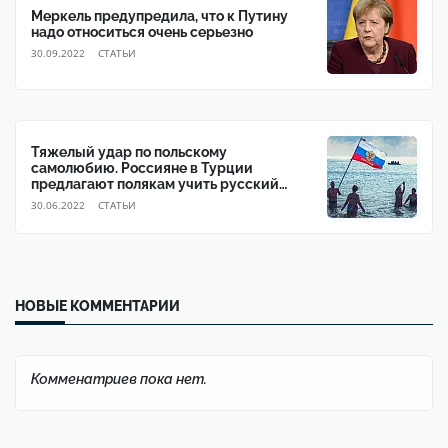
Меркель предупредила, что к Путину
надо относиться очень серьезно
30.09.2022
CТАТЬИ
Тяжелый удар по польскому
самолюбию. Россияне в Турции
предлагают полякам учить русский
язык
30.06.2022
CТАТЬИ
НОВЫЕ КОММЕНТАРИИ
Комменатриев пока нет.