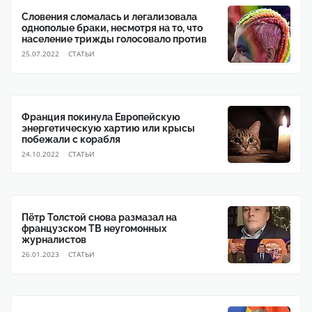
Словения сломалась и легализовала
однополые браки, несмотря на то, что
население трижды голосовало против
25.07.2022
CТАТЬИ
Франция покинула Европейскую
энергетическую хартию или крысы
побежали с корабля
24.10.2022
CТАТЬИ
Пётр Толстой снова размазал на
французском ТВ неугомонных
журналистов
26.01.2023
CТАТЬИ