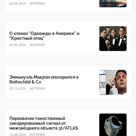
глобальное правительство
20.08.2025
ИСТОРИИ
О кланах "Однажды в Америке" и
"Крестный отец"
05.05.2026
ИСТОРИИ
Эммануэль Макрон опозорился в
Rothschild & Co
03.12.2025
ИСТОРИИ
Перехвачен таинственный
закодированный сигнал от
межзвёздного объекта 3I/ATLAS
13.08.2025
ИСТОРИИ