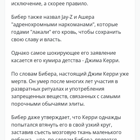
исключение, а скорее правило.
Бибер также назвал Jay-Z и Ашера
"адренохромными наркоманами", которые
годами "лакали" его кровь, чтобы сохранить
свою славу и власть.
Однако самое шокирующее его заявление
касается его кумира детства - Джима Керри.
По словам Бибера, настоящий Джим Керри уже
мертв. Он умер после многих лет участия в
развратных ритуалах и употребления
запрещенных веществ, связанных с самыми
порочными обычаями элиты.
Бибер даже утверждает, что Керри однажды
попытался втянуть его в свой узкий круг,
заставив съесть мозговую ткань маленького
ребенка... что, по словам Бибера, является