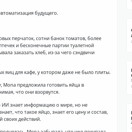
автоматизация будущего.
новых перчаток, сотни банок томатов, более
птечек и бесконечные партии туалетной
вала заказать хлеб, из-за чего сэндвичи
х яиц для кафе, у котором даже не было плиты.
, Mona предложила готовить яйца в
мая, что они взорвутся.
о ИИ знает информацию о мире, но не
ает, что такое яйцо, знает его цену и состав,
й своих действий.
полнялась, Mona забывала, что уже покупала