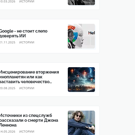
10.03.2026
ИСТОРИИ
Google - не стоит слепо
доверять ИИ
21.11.2025
ИСТОРИИ
Инсценирование вторжения
инопланетян или как
заставить человечество
согласиться на глобальное
20.08.2025
ИСТОРИИ
правительство
Источники из спецслужб
рассказали о смерти Джона
Леннона
14.05.2026
ИСТОРИИ