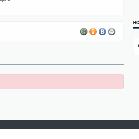
Н
ОР»
политический юмор, сатира, фельетоны, курьёзы, анекдоты, афоризм