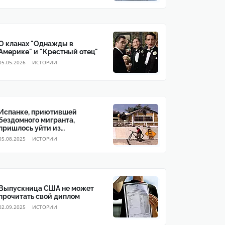
О кланах "Однажды в
Америке" и "Крестный отец"
05.05.2026
ИСТОРИИ
Испанке, приютившей
бездомного мигранта,
пришлось уйти из
собственного дома
05.08.2025
ИСТОРИИ
Выпускница США не может
прочитать свой диплом
02.09.2025
ИСТОРИИ