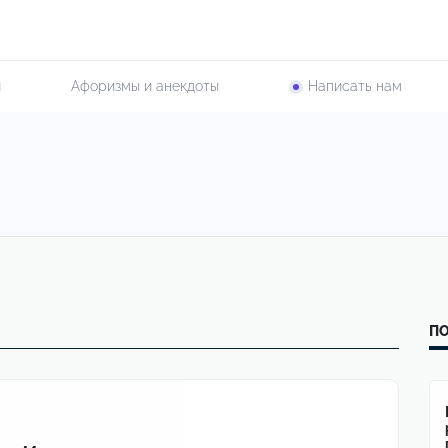
и
Афоризмы и анекдоты
Написать нам
ПО