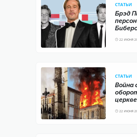
CТАТЬИ
Брэд П
персо
Бибер
22 ИЮНЯ 2
CТАТЬИ
Война 
оборот
церкв
22 ИЮНЯ 2