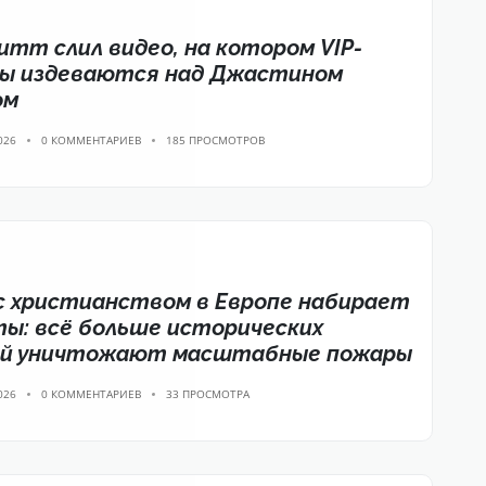
итт слил видео, на котором VIP-
ны издеваются над Джастином
ом
026
0 КОММЕНТАРИЕВ
185 ПРОСМОТРОВ
с христианством в Европе набирает
ы: всё больше исторических
ей уничтожают масштабные пожары
026
0 КОММЕНТАРИЕВ
33 ПРОСМОТРА