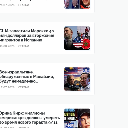
24.07.2026
CТАТЬИ
США заплатили Марокко 40
млн долларов за вторжения
мигрантов в Испанию
06.08.2026
CТАТЬИ
Все израильтяне,
обнаруженные в Малайзии,
будут немедленно
депортированы
17.07.2026
CТАТЬИ
Эрика Кирк: миллионы
американцев должны умереть
во время нового теракта 9/11