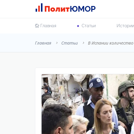
Полит
ЮМОР
Главная
Cтатьи
Истори
Главная
Cтатьи
В Испании количество