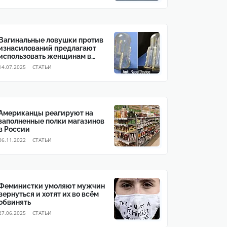
Вагинальные ловушки против
изнасилований предлагают
использовать женщинам в
Германии
14.07.2025
CТАТЬИ
Американцы реагируют на
заполненные полки магазинов
в России
06.11.2022
CТАТЬИ
Феминистки умоляют мужчин
вернуться и хотят их во всём
обвинять
27.06.2025
CТАТЬИ