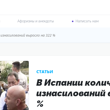
и
Афоризмы и анекдоты
Написать нам
 изнасилований выросло на 322 %
CТАТЬИ
В Испании коли
изнасилований 
%