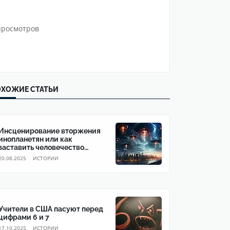
просмотров
ХОЖИЕ СТАТЬИ
Инсценирование вторжения
инопланетян или как
заставить человечество
согласиться на глобальное
20.08.2025
ИСТОРИИ
правительство
Учители в США пасуют перед
цифрами 6 и 7
17.10.2025
ИСТОРИИ