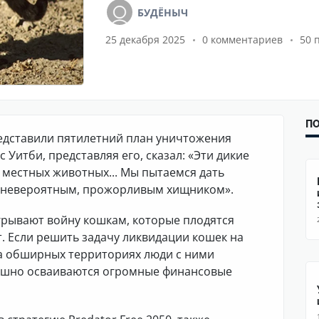
БУДЁНЫЧ
25 декабря 2025
0 комментариев
50 
ПО
редставили пятилетний план уничтожения
Уитби, представляя его, сказал: «Эти дикие
местных животных... Мы пытаемся дать
м невероятным, прожорливым хищником».
грывают войну кошкам, которые плодятся
т. Если решить задачу ликвидации кошек на
на обширных территориях люди с ними
спешно осваиваются огромные финансовые