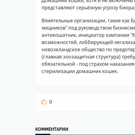
Домашние кошки, хотя и не включены в
представляют серьёзную угрозу биора
Влиятельные организации, такие как 
хищников" под руководством бизнесме
антикошатник, инициатор кампании "К
возможностей, лоббирующей легализа
новозеландское общество по предот
(главная зоозащитная структура) треб
обязательной - под страхом наказания
стерилизации домашних кошек.
0
КОММЕНТАРИИ